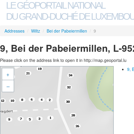
LE GÉOPORTAIL NATIONAL
DU GRAND-DUCHÉ DE LUXEMBO
Addresses
/
Wiltz
/
Bei der Pabeiermillen
/
9
9, Bei der Pabeiermillen, L-95
Please click on the address link to open it in http://map.geoportal.lu
9, 
+
–