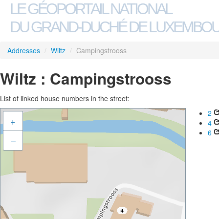
LE GÉOPORTAIL NATIONAL
DU GRAND-DUCHÉ DE LUXEMBO
Addresses
/
Wiltz
/
Campingstrooss
Wiltz : Campingstrooss
List of linked house numbers in the street:
2
+
4
6
–