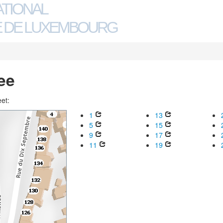
ATIONAL
 DE LUXEMBOURG
ee
eet:
1
13
5
15
9
17
11
19