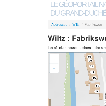
LE GÉOPORTAIL N
DU GRAND-DUCHÉ
Addresses
/
Wiltz
/
Fabrikswee
Wiltz : Fabriksw
List of linked house numbers in the str
+
–