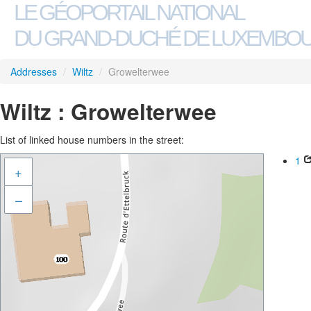
LE GÉOPORTAIL NATIONAL
DU GRAND-DUCHÉ DE LUXEMBO
Addresses
/
Wiltz
/
Growelterwee
Wiltz : Growelterwee
List of linked house numbers in the street:
1
+
–