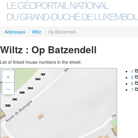
LE GÉOPORTAIL NATIONAL
DU GRAND-DUCHÉ DE LUXEMBO
Addresses
/
Wiltz
/
Op Batzendell
Wiltz : Op Batzendell
List of linked house numbers in the street:
1
+
3
5
–
7