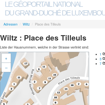
LE GÉOPORTAIL NATIONAL
DU GRAND-DUCHÉ DE LUXEMBO
Adressen
/
Wiltz
/
Place des Tilleuls
Wiltz : Place des Tilleuls
Liste der Hausnummern, welche in der Strasse verlinkt sind:
1
+
3
7
–