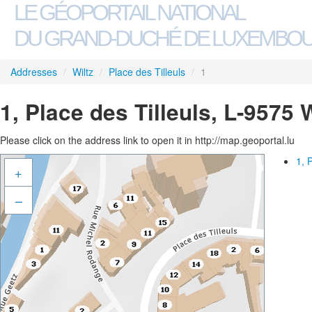
LE GÉOPORTAIL NATIONAL
DU GRAND-DUCHÉ DE LUXEMBO
Addresses
/
Wiltz
/
Place des Tilleuls
/
1
1, Place des Tilleuls, L-9575 W
Please click on the address link to open it in http://map.geoportal.lu
1, 
+
–