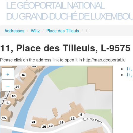
LE GÉOPORTAIL NATIONAL
DU GRAND-DUCHÉ DE LUXEMBO
Addresses
/
Wiltz
/
Place des Tilleuls
/
11
11, Place des Tilleuls, L-9575
Please click on the address link to open it in http://map.geoportal.lu
11,
+
11,
–