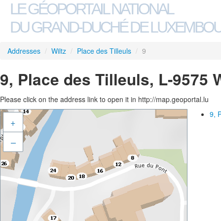
LE GÉOPORTAIL NATIONAL
DU GRAND-DUCHÉ DE LUXEMBO
Addresses
/
Wiltz
/
Place des Tilleuls
/
9
9, Place des Tilleuls, L-9575 W
Please click on the address link to open it in http://map.geoportal.lu
9, 
+
–