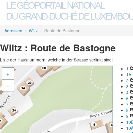
LE GÉOPORTAIL NATIONAL
DU GRAND-DUCHÉ DE LUXEMBO
Adressen
/
Wiltz
/
Route de Bastogne
Wiltz : Route de Bastogne
Liste der Hausnummern, welche in der Strasse verlinkt sind:
1
+
1A
2
–
3
4
6
7
8
9
10
10