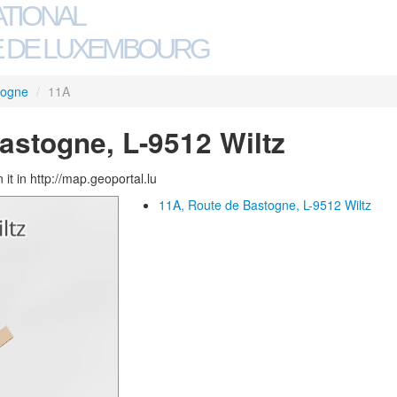
ATIONAL
 DE LUXEMBOURG
togne
/
11A
astogne, L-9512 Wiltz
 it in http://map.geoportal.lu
11A, Route de Bastogne, L-9512 Wiltz