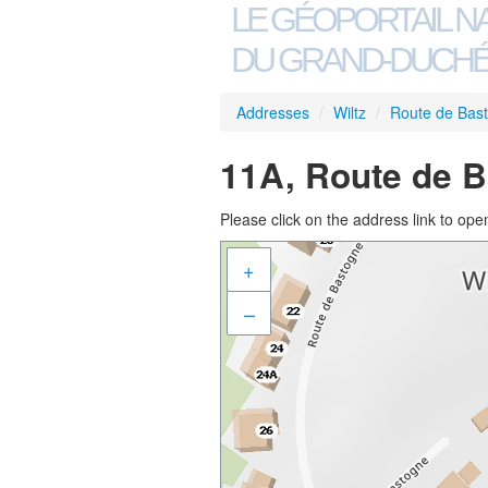
LE GÉOPORTAIL N
DU GRAND-DUCHÉ
Addresses
/
Wiltz
/
Route de Bas
11A, Route de B
Please click on the address link to open
+
–