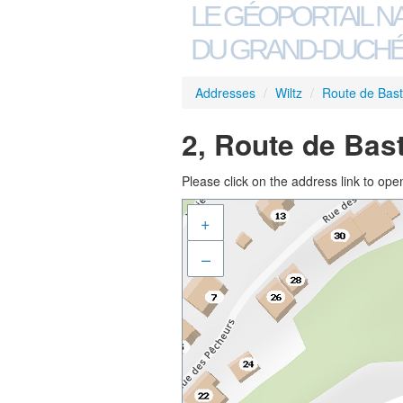
LE GÉOPORTAIL N
DU GRAND-DUCHÉ
Addresses
/
Wiltz
/
Route de Bas
2, Route de Bas
Please click on the address link to open
+
–