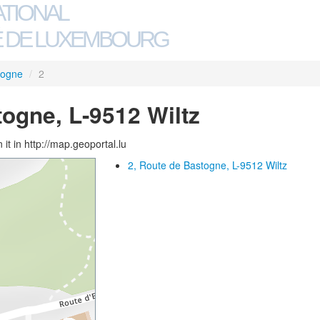
ATIONAL
 DE LUXEMBOURG
togne
/
2
togne, L-9512 Wiltz
 it in http://map.geoportal.lu
2, Route de Bastogne, L-9512 Wiltz