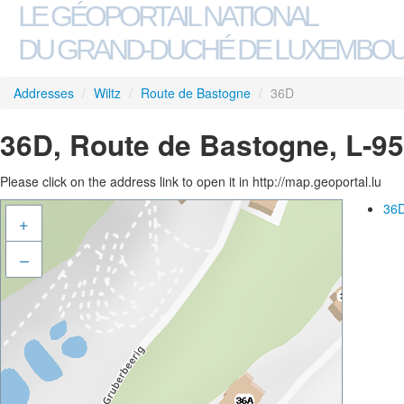
LE GÉOPORTAIL NATIONAL
DU GRAND-DUCHÉ DE LUXEMBO
Addresses
/
Wiltz
/
Route de Bastogne
/
36D
36D, Route de Bastogne, L-95
Please click on the address link to open it in http://map.geoportal.lu
36D
+
–