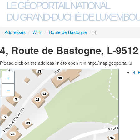
LE GÉOPORTAIL NATIONAL
DU GRAND-DUCHÉ DE LUXEMBO
Addresses
/
Wiltz
/
Route de Bastogne
/
4
4, Route de Bastogne, L-9512
Please click on the address link to open it in http://map.geoportal.lu
4, 
+
–