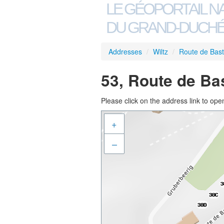
LE GÉOPORTAIL N
DU GRAND-DUCHÉ
Addresses
/
Wiltz
/
Route de Bas
53, Route de Ba
Please click on the address link to open
+
–