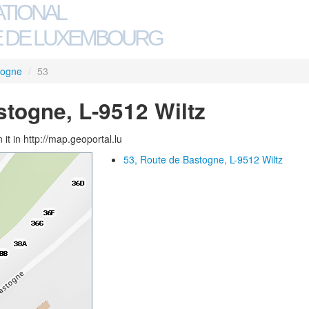
ATIONAL
 DE LUXEMBOURG
togne
/
53
stogne, L-9512 Wiltz
 it in http://map.geoportal.lu
53, Route de Bastogne, L-9512 Wiltz