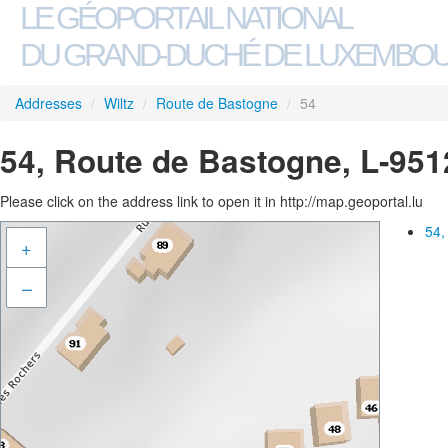
LE GÉOPORTAIL NATIONAL
DU GRAND-DUCHÉ DE LUXEMBO
Addresses
/
Wiltz
/
Route de Bastogne
/
54
54, Route de Bastogne, L-951
Please click on the address link to open it in http://map.geoportal.lu
54,
+
–