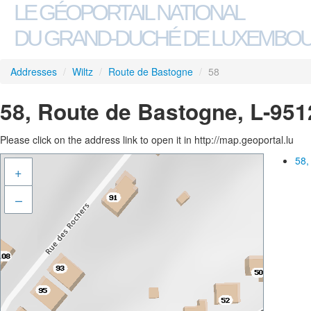
LE GÉOPORTAIL NATIONAL
DU GRAND-DUCHÉ DE LUXEMBO
Addresses
/
Wiltz
/
Route de Bastogne
/
58
58, Route de Bastogne, L-951
Please click on the address link to open it in http://map.geoportal.lu
58,
+
–