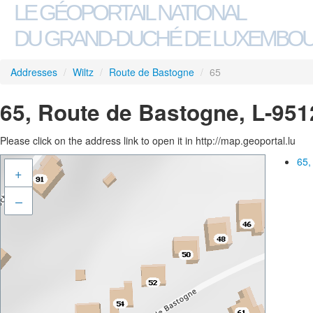
LE GÉOPORTAIL NATIONAL
DU GRAND-DUCHÉ DE LUXEMBO
Addresses
/
Wiltz
/
Route de Bastogne
/
65
65, Route de Bastogne, L-951
Please click on the address link to open it in http://map.geoportal.lu
65,
+
–