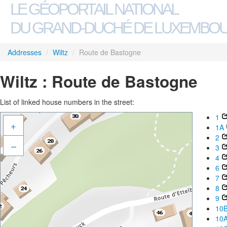
LE GÉOPORTAIL NATIONAL
DU GRAND-DUCHÉ DE LUXEMBO
Addresses
/
Wiltz
/
Route de Bastogne
Wiltz : Route de Bastogne
List of linked house numbers in the street:
1
+
1A
2
–
3
4
6
7
8
9
10
10