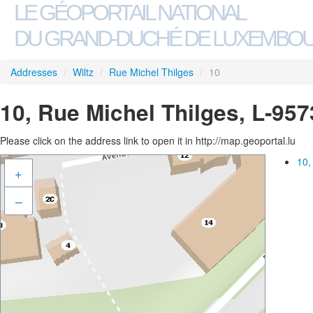
LE GÉOPORTAIL NATIONAL
DU GRAND-DUCHÉ DE LUXEMBO
Addresses
/
Wiltz
/
Rue Michel Thilges
/
10
10, Rue Michel Thilges, L-957
Please click on the address link to open it in http://map.geoportal.lu
10,
+
–