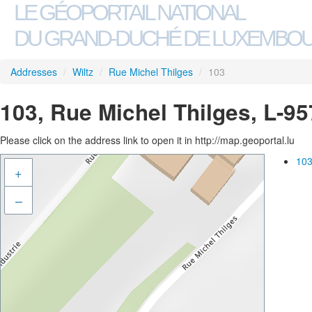
LE GÉOPORTAIL NATIONAL
DU GRAND-DUCHÉ DE LUXEMBO
Addresses
/
Wiltz
/
Rue Michel Thilges
/
103
103, Rue Michel Thilges, L-95
Please click on the address link to open it in http://map.geoportal.lu
103
+
–