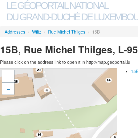
LE GÉOPORTAIL NATIONAL
DU GRAND-DUCHÉ DE LUXEMBO
Addresses
/
Wiltz
/
Rue Michel Thilges
/
15B
15B, Rue Michel Thilges, L-95
Please click on the address link to open it in http://map.geoportal.lu
15B
+
–