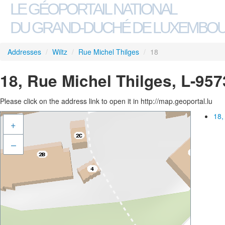
LE GÉOPORTAIL NATIONAL
DU GRAND-DUCHÉ DE LUXEMBO
Addresses
/
Wiltz
/
Rue Michel Thilges
/
18
18, Rue Michel Thilges, L-957
Please click on the address link to open it in http://map.geoportal.lu
18,
+
–