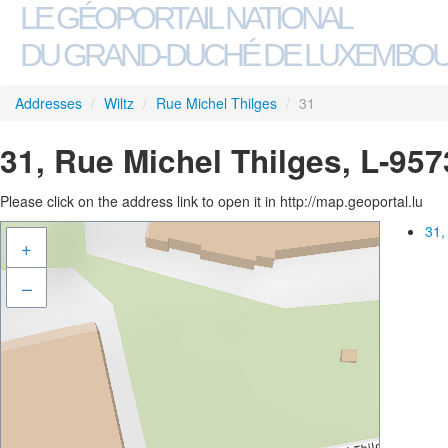
LE GÉOPORTAIL NATIONAL
DU GRAND-DUCHÉ DE LUXEMBO
Addresses
/
Wiltz
/
Rue Michel Thilges
/
31
31, Rue Michel Thilges, L-957
Please click on the address link to open it in http://map.geoportal.lu
31,
+
–