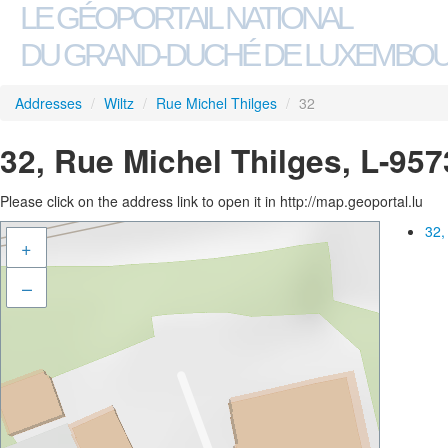
LE GÉOPORTAIL NATIONAL
DU GRAND-DUCHÉ DE LUXEMBO
Addresses
/
Wiltz
/
Rue Michel Thilges
/
32
32, Rue Michel Thilges, L-957
Please click on the address link to open it in http://map.geoportal.lu
32,
+
–