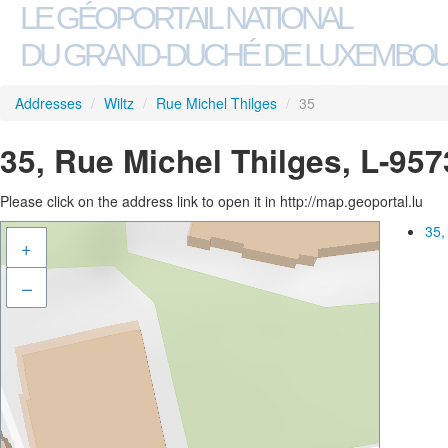
LE GÉOPORTAIL NATIONAL
DU GRAND-DUCHÉ DE LUXEMBO
Addresses
/
Wiltz
/
Rue Michel Thilges
/
35
35, Rue Michel Thilges, L-957
Please click on the address link to open it in http://map.geoportal.lu
35,
+
–