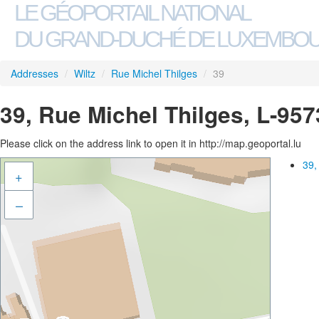
LE GÉOPORTAIL NATIONAL
DU GRAND-DUCHÉ DE LUXEMBO
Addresses
/
Wiltz
/
Rue Michel Thilges
/
39
39, Rue Michel Thilges, L-957
Please click on the address link to open it in http://map.geoportal.lu
39,
+
–