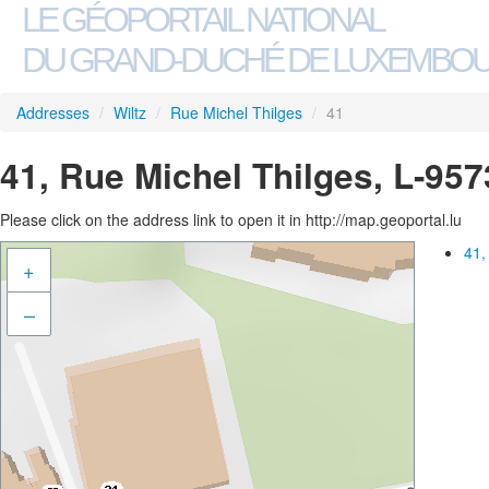
LE GÉOPORTAIL NATIONAL
DU GRAND-DUCHÉ DE LUXEMBO
Addresses
/
Wiltz
/
Rue Michel Thilges
/
41
41, Rue Michel Thilges, L-957
Please click on the address link to open it in http://map.geoportal.lu
41,
+
–