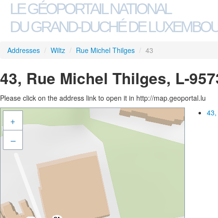
LE GÉOPORTAIL NATIONAL
DU GRAND-DUCHÉ DE LUXEMBO
Addresses
/
Wiltz
/
Rue Michel Thilges
/
43
43, Rue Michel Thilges, L-957
Please click on the address link to open it in http://map.geoportal.lu
43,
+
–