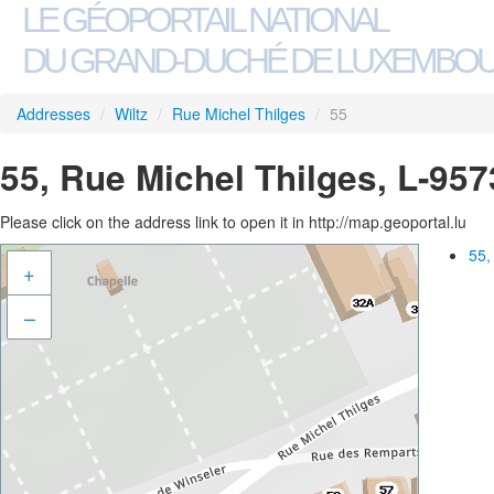
LE GÉOPORTAIL NATIONAL
DU GRAND-DUCHÉ DE LUXEMBO
Addresses
/
Wiltz
/
Rue Michel Thilges
/
55
55, Rue Michel Thilges, L-957
Please click on the address link to open it in http://map.geoportal.lu
55,
+
–