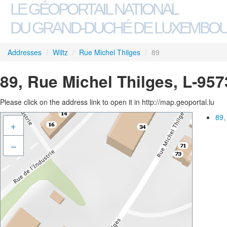
LE GÉOPORTAIL NATIONAL
DU GRAND-DUCHÉ DE LUXEMBO
Addresses
/
Wiltz
/
Rue Michel Thilges
/
89
89, Rue Michel Thilges, L-957
Please click on the address link to open it in http://map.geoportal.lu
89,
+
–