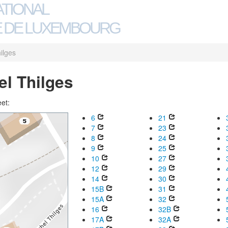
ATIONAL
 DE LUXEMBOURG
ilges
el Thilges
eet:
6
21
7
23
8
24
9
25
10
27
12
29
14
30
15B
31
15A
32
16
32B
17A
32A