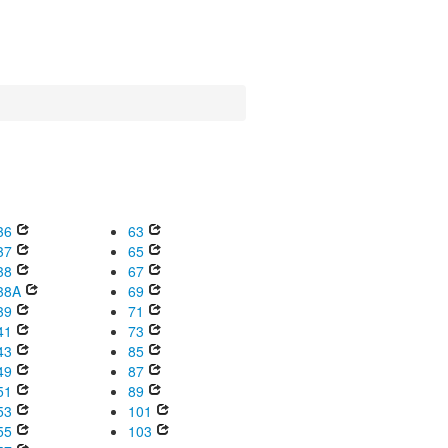
36
63
37
65
38
67
38A
69
39
71
41
73
43
85
49
87
51
89
53
101
55
103