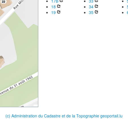
17B
33
18
34
19
35
(c) Administration du Cadastre et de la Topographie
geoportail.lu