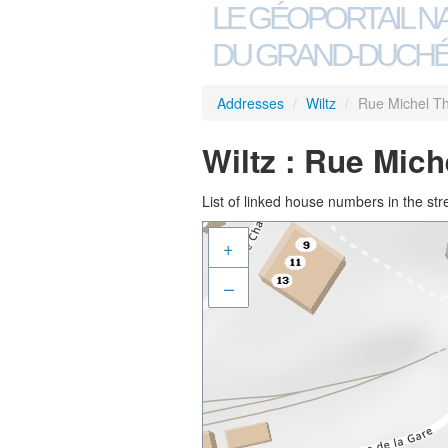
LE GÉOPORTAIL N
DU GRAND-DUCHÉ
Addresses
/
Wiltz
/
Rue Michel Th
Wiltz : Rue Mich
List of linked house numbers in the str
+
–