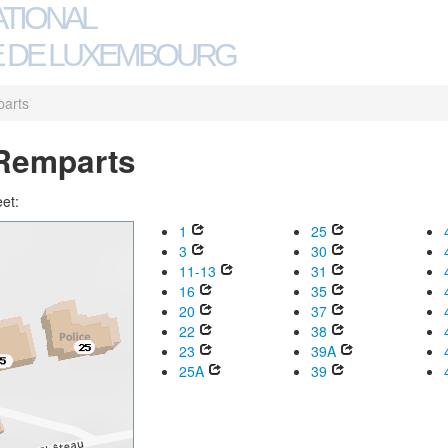
ATIONAL
 DE LUXEMBOURG
arts
 Remparts
eet:
1
25
3
30
11-13
31
16
35
20
37
22
38
23
39A
25A
39