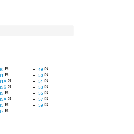
40
49
41
50
41A
51
43B
53
43
55
43A
57
45
59
47