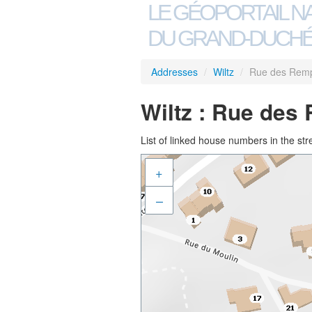
LE GÉOPORTAIL N
DU GRAND-DUCHÉ
Addresses
/
Wiltz
/
Rue des Remp
Wiltz : Rue des
List of linked house numbers in the str
+
–