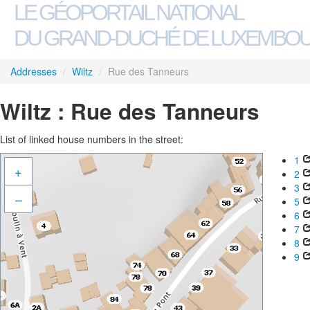
LE GÉOPORTAIL NATIONAL
DU GRAND-DUCHÉ DE LUXEMBO
Addresses
/
Wiltz
/
Rue des Tanneurs
Wiltz : Rue des Tanneurs
List of linked house numbers in the street:
1
+
2
3
–
5
6
7
8
9