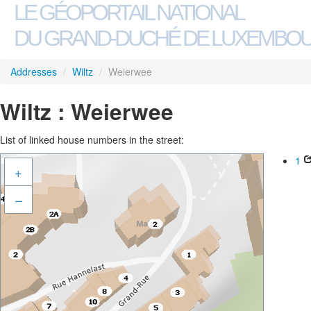
LE GÉOPORTAIL NATIONAL
DU GRAND-DUCHÉ DE LUXEMBO
Addresses
/
Wiltz
/
Weierwee
Wiltz : Weierwee
List of linked house numbers in the street:
1
+
–