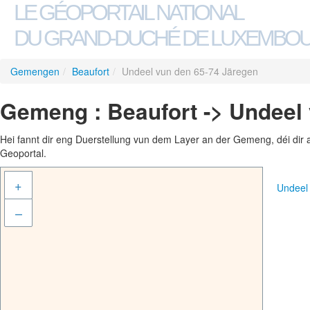
LE GÉOPORTAIL NATIONAL
DU GRAND-DUCHÉ DE LUXEMBO
Gemengen
/
Beaufort
/
Undeel vun den 65-74 Järegen
Gemeng : Beaufort -> Undeel
Hei fannt dir eng Duerstellung vun dem Layer an der Gemeng, déi dir 
Geoportal.
+
Undeel
–