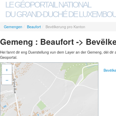
LE GÉOPORTAIL NATIONAL
DU GRAND-DUCHÉ DE LUXEMBO
Gemengen
/
Beaufort
/
Bevëlkerung pro Kanton
Gemeng : Beaufort -> Bevëlk
Hei fannt dir eng Duerstellung vun dem Layer an der Gemeng, déi dir 
Geoportal.
+
Bevëlk
–