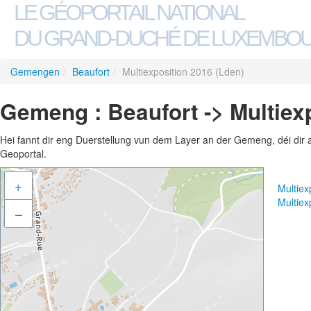
LE GÉOPORTAIL NATIONAL
DU GRAND-DUCHÉ DE LUXEMBO
Gemengen
/
Beaufort
/
Multiexposition 2016 (Lden)
Gemeng : Beaufort -> Multiex
Hei fannt dir eng Duerstellung vun dem Layer an der Gemeng, déi dir 
Geoportal.
+
Multiex
Multiex
–