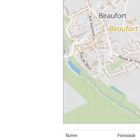
Numm
Feinstaub