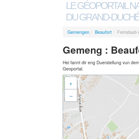
LE GÉOPORTAIL N
DU GRAND-DUCHÉ
Gemengen
/
Beaufort
/
Feinstaub 
Gemeng : Beaufo
Hei fannt dir eng Duerstellung vun de
Geoportal.
+
–