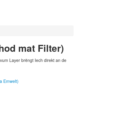
od mat Filter)
vum Layer brëngt Iech direkt an de
ma Emwelt)