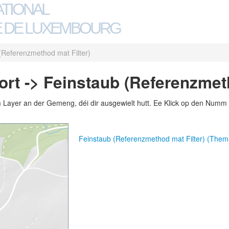
ATIONAL
 DE LUXEMBOURG
(Referenzmethod mat Filter)
rt -> Feinstaub (Referenzmeth
m Layer an der Gemeng, déi dir ausgewielt hutt. Ee Klick op den Numm 
Feinstaub (Referenzmethod mat Filter) (The