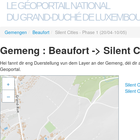
LE GÉOPORTAIL NATIONAL
DU GRAND-DUCHÉ DE LUXEMBO
Gemengen
/
Beaufort
/
Silent Cities - Phase 1 (20/04-10/05)
Gemeng : Beaufort -> Silent Ci
Hei fannt dir eng Duerstellung vun dem Layer an der Gemeng, déi dir 
Geoportal.
+
Silent 
Silent 
–