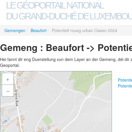
LE GÉOPORTAIL NATIONAL
DU GRAND-DUCHÉ DE LUXEMBO
Gemengen
/
Beaufort
/
Potentiell roueg urban Oasen 2024
Gemeng : Beaufort -> Potenti
Hei fannt dir eng Duerstellung vun dem Layer an der Gemeng, déi dir 
Geoportal.
+
Potent
Potent
–