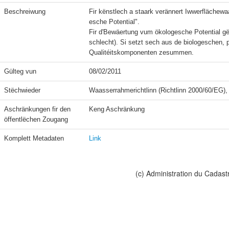
Beschreiwung
Fir kënstlech a staark verännert Iwwerflächewa
esche Potential".

Fir d'Bewäertung vum ökologesche Potential gët
schlecht). Si setzt sech aus de biologeschen
Qualitéitskomponenten zesummen.
Gülteg vun
08/02/2011
Stëchwieder
Waasserrahmerichtlinn (Richtlinn 2000/60/EG), 
Aschränkungen fir den 
Keng Aschränkung
öffentlëchen Zougang
Komplett Metadaten
Link
(c) Administration du Cadast