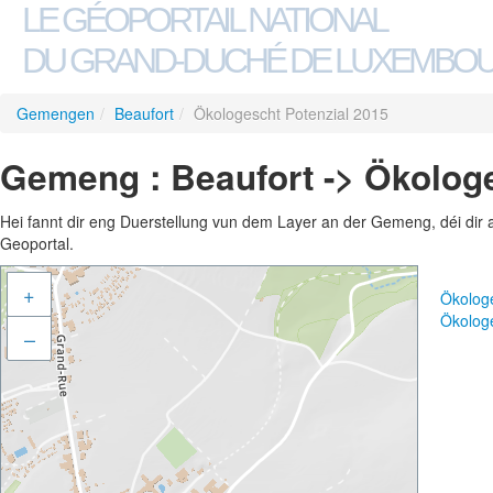
LE GÉOPORTAIL NATIONAL
DU GRAND-DUCHÉ DE LUXEMBO
Gemengen
/
Beaufort
/
Ökologescht Potenzial 2015
Gemeng : Beaufort -> Ökologe
Hei fannt dir eng Duerstellung vun dem Layer an der Gemeng, déi dir 
Geoportal.
+
Ökolog
Ökolog
–