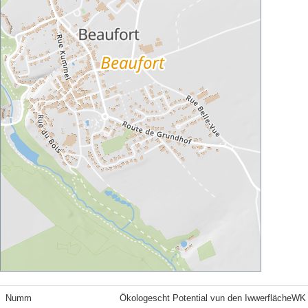
Numm
Ökologescht Potential vun den IwwerflächeWK