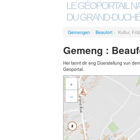
LE GÉOPORTAIL N
DU GRAND-DUCHÉ
Gemengen
/
Beaufort
/
Kultur, Frä
Gemeng : Beaufor
Hei fannt dir eng Duerstellung vun de
Geoportal.
+
–