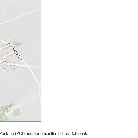
Punkten (POI) aus der offizieller Editus-Datebank