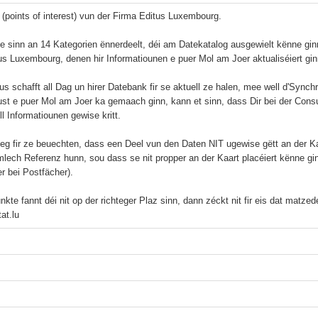
I (points of interest) vun der Firma Editus Luxembourg.

e sinn an 14 Kategorien ënnerdeelt, déi am Datekatalog ausgewielt kënne gi
us Luxembourg, denen hir Informatiounen e puer Mol am Joer aktualiséiert ginn
us schafft all Dag un hirer Datebank fir se aktuell ze halen, mee well d'Sync
ust e puer Mol am Joer ka gemaach ginn, kann et sinn, dass Dir bei der Cons
l Informatiounen gewise kritt.

eg fir ze beuechten, dass een Deel vun den Daten NIT ugewise gëtt an der Ka
lech Referenz hunn, sou dass se nit propper an der Kaart placéiert kënne gi
r bei Postfächer).

kte fannt déi nit op der richteger Plaz sinn, dann zéckt nit fir eis dat matze
at.lu