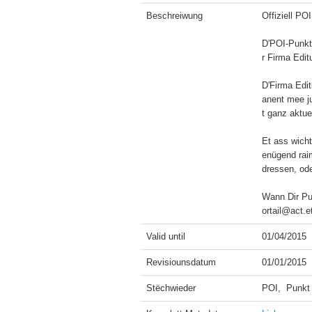
Beschreiwung
Offiziell PO
D'POI-Punkt
r Firma Edit
D'Firma Edit
anent mee j
t ganz aktuel
Et ass wicht
enügend raim
dressen, ode
Wann Dir Pun
ortail@act.et
Valid until
01/04/2015
Revisiounsdatum
01/01/2015
Stëchwieder
POI,  Punkt