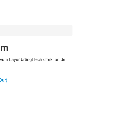
em
vum Layer brëngt Iech direkt an de
Our)