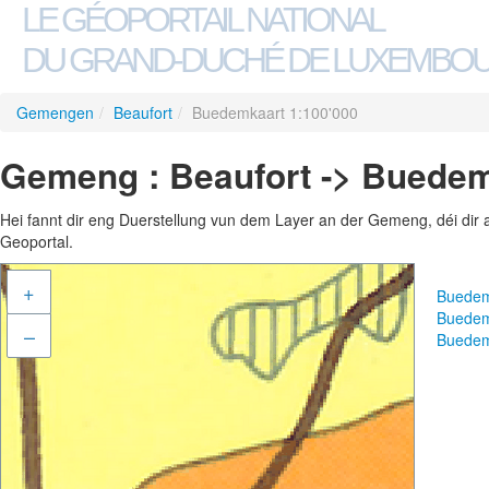
LE GÉOPORTAIL NATIONAL
DU GRAND-DUCHÉ DE LUXEMBO
Gemengen
/
Beaufort
/
Buedemkaart 1:100'000
Gemeng : Beaufort -> Buedem
Hei fannt dir eng Duerstellung vun dem Layer an der Gemeng, déi dir 
Geoportal.
+
Buedem
Buedem
–
Buedem