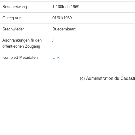
Beschreiwung
1:100k de 1969
Gülteg vun
01/01/1969
Stëchwieder
Buedemkaart
Aschränkungen fir den 
/
öffentlëchen Zougang
Komplett Metadaten
Link
(c) Administration du Cadast