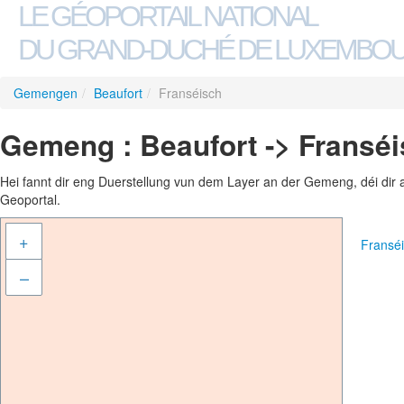
LE GÉOPORTAIL NATIONAL
DU GRAND-DUCHÉ DE LUXEMBO
Gemengen
/
Beaufort
/
Franséisch
Gemeng : Beaufort -> Fransé
Hei fannt dir eng Duerstellung vun dem Layer an der Gemeng, déi dir 
Geoportal.
+
Fransé
–