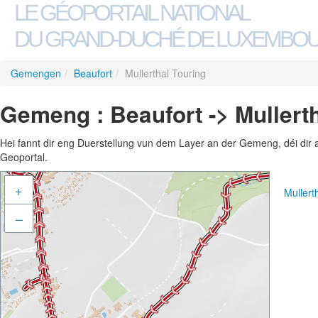
LE GÉOPORTAIL NATIONAL
DU GRAND-DUCHÉ DE LUXEMBO
Gemengen
/
Beaufort
/
Mullerthal Touring
Gemeng : Beaufort -> Mullert
Hei fannt dir eng Duerstellung vun dem Layer an der Gemeng, déi dir 
Geoportal.
+
Mullert
–