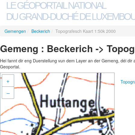
LE GÉOPORTAIL NATIONAL
DU GRAND-DUCHÉ DE LUXEMBO
Gemengen
/
Beckerich
/
Topografesch Kaart 1:50k 2000
Gemeng : Beckerich -> Topog
Hei fannt dir eng Duerstellung vun dem Layer an der Gemeng, déi dir 
Geoportal.
+
Topogr
–