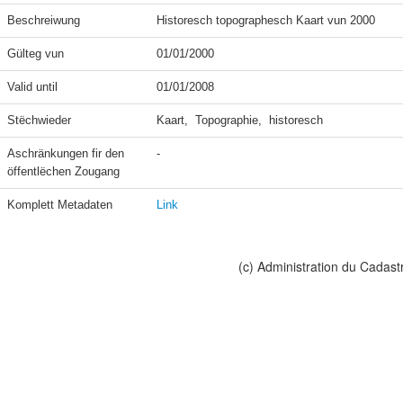
Beschreiwung
Historesch topographesch Kaart vun 2000
Gülteg vun
01/01/2000
Valid until
01/01/2008
Stëchwieder
Kaart,  Topographie,  historesch
Aschränkungen fir den 
-
öffentlëchen Zougang
Komplett Metadaten
Link
(c) Administration du Cadast