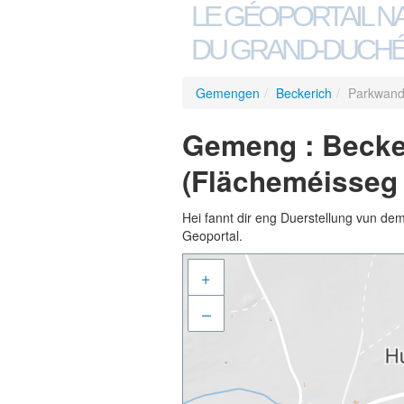
LE GÉOPORTAIL N
DU GRAND-DUCHÉ
Gemengen
/
Beckerich
/
Parkwand 
Gemeng : Becker
(Flächeméisseg 
Hei fannt dir eng Duerstellung vun de
Geoportal.
+
–