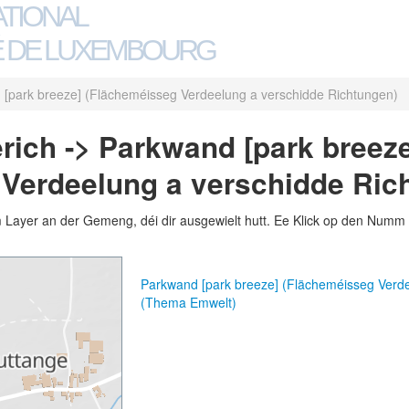
ATIONAL
 DE LUXEMBOURG
[park breeze] (Flächeméisseg Verdeelung a verschidde Richtungen)
ich -> Parkwand [park breeze
Verdeelung a verschidde Ric
m Layer an der Gemeng, déi dir ausgewielt hutt. Ee Klick op den Numm 
Parkwand [park breeze] (Flächeméisseg Verde
(Thema Emwelt)