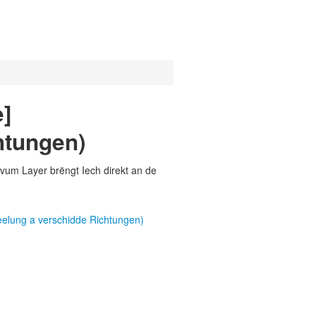
]
htungen)
vum Layer brëngt Iech direkt an de
elung a verschidde Richtungen)