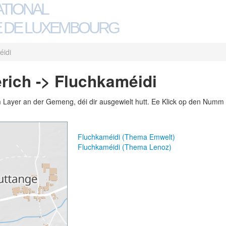
ATIONAL
 DE LUXEMBOURG
éidi
ich -> Fluchkaméidi
m Layer an der Gemeng, déi dir ausgewielt hutt. Ee Klick op den Numm 
Fluchkaméidi (Thema Emwelt)
Fluchkaméidi (Thema Lenoz)