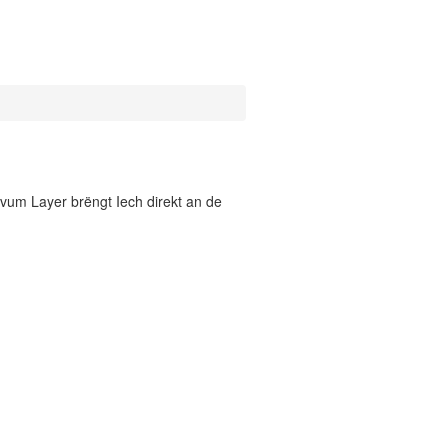
vum Layer brëngt Iech direkt an de