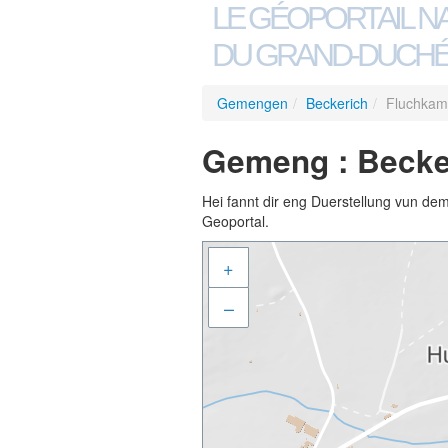
LE GÉOPORTAIL N
DU GRAND-DUCHÉ
Gemengen
/
Beckerich
/
Fluchkam
Gemeng : Becker
Hei fannt dir eng Duerstellung vun de
Geoportal.
+
–