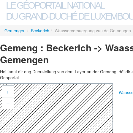
LE GÉOPORTAIL NATIONAL
DU GRAND-DUCHÉ DE LUXEMBO
Gemengen
/
Beckerich
/
Waasserversuergung vun de Gemengen
Gemeng : Beckerich -> Waas
Gemengen
Hei fannt dir eng Duerstellung vun dem Layer an der Gemeng, déi dir 
Geoportal.
+
Waasse
–