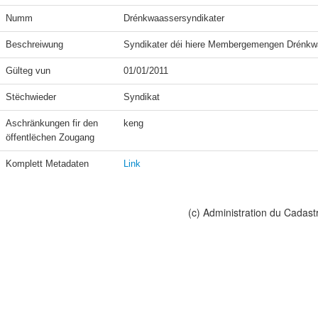
Numm
Drénkwaassersyndikater
Beschreiwung
Syndikater déi hiere Membergemengen Drénkwa
Gülteg vun
01/01/2011
Stëchwieder
Syndikat
Aschränkungen fir den 
keng
öffentlëchen Zougang
Komplett Metadaten
Link
(c) Administration du Cadast